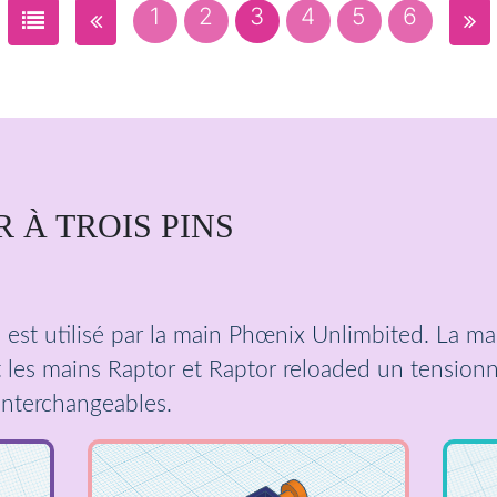
1
2
3
4
5
6
 À TROIS PINS
s est utilisé par la main Phœnix Unlimbited. La m
 les mains Raptor et Raptor reloaded un tensionn
interchangeables.