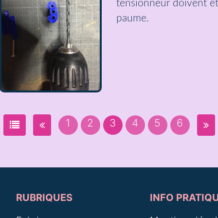
tensionneur doivent êt
paume.
1
2
3
4
5
6
RUBRIQUES
INFO PRATIQ