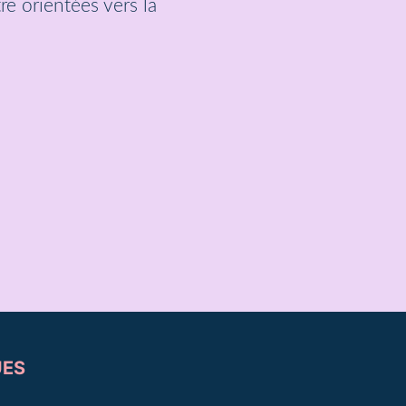
re orientées vers la
UES