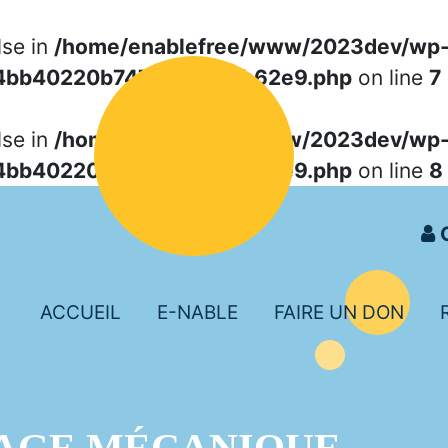
lse in
/home/enablefree/www/2023dev/wp
74bb40220b747f91fceb2b62e9.php
on line
7
lse in
/home/enablefree/www/2023dev/wp
74bb40220b747f91fceb2b62e9.php
on line
8
C
ACCUEIL
E-NABLE
FAIRE UN DON
AGE MÉCANIQUE