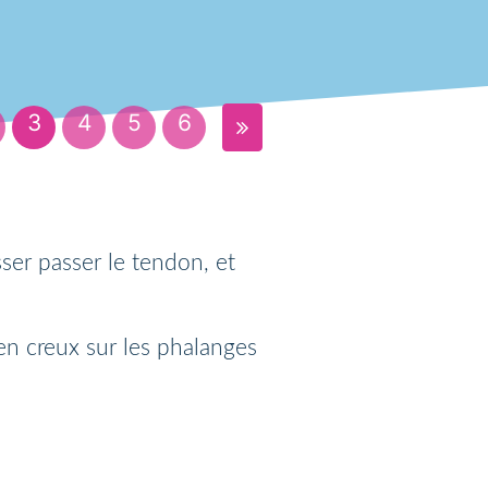
3
4
5
6
ser passer le tendon, et
en creux sur les phalanges